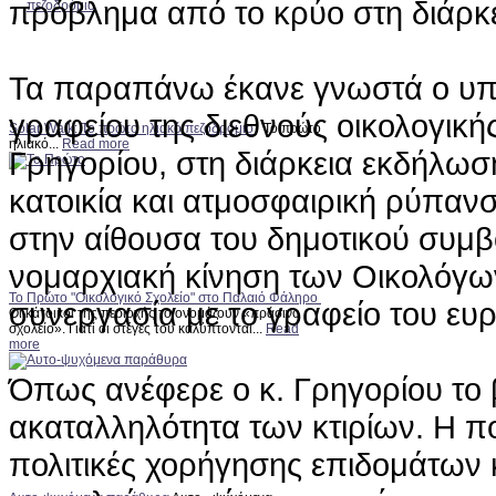
πρόβλημα από το κρύο στη διάρκε
Τα παραπάνω έκανε γνωστά ο υπε
γραφείου της διεθνούς οικολογικ
Solar Walk: Το πρώτο ηλιακό πεζοδρόμιο
Το πρώτο
ηλιακό...
Read more
Γρηγορίου, στη διάρκεια εκδήλωση
κατοικία και ατμοσφαιρική ρύπα
στην αίθουσα του δημοτικού συμβ
νομαρχιακή κίνηση των Οικολόγω
Το Πρώτο "Οικολογικό Σχολείο" στο Παλαιό Φάληρο
συνεργασία με το γραφείο του ευ
Οι κάτοικοι της περιοχής το ονομάζουν «πράσινο
σχολείο». Γιατί οι στέγες του καλύπτονται...
Read
more
Όπως ανέφερε ο κ. Γρηγορίου το 
ακαταλληλότητα των κτιρίων. Η π
πολιτικές χορήγησης επιδομάτων