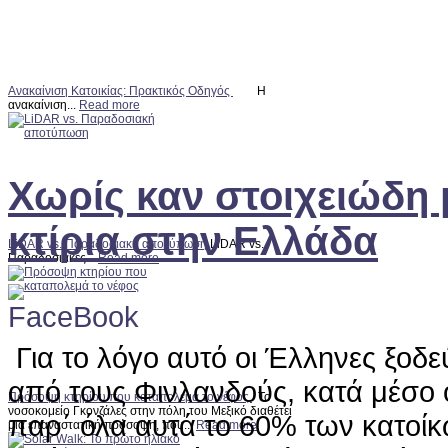
Ανακαίνιση Κατοικίας: Πρακτικός Οδηγός
Η
ανακαίνιση...
Read more
Χωρίς καν στοιχειώδη μ
κτίρια στην Ελλάδα
LiDAR vs. Παραδοσιακή αποτύπωση
LiDAR vs.
Παραδοσιακές...
Read more
Για το λόγο αυτό οι Έλληνες ξοδ
από τους Φινλανδούς, κατά μέσο ό
Πρόσοψη κτηρίου που καταπολεμά το νέφος
Το
νοσοκομείο Γκονζάλες στην πόλη του Μεξικό διαθέτει
παρ΄ όλα αυτά το 60% των κατοίκ
μια επαναστατική πρόσοψη, που...
Read more