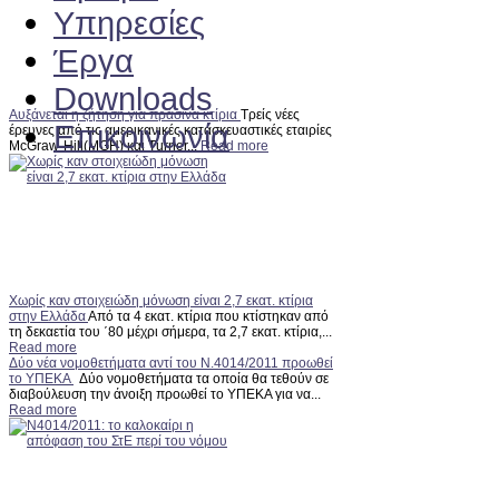
Υπηρεσίες
Έργα
Downloads
Αυξάνεται η ζήτηση για πράσινα κτίρια
Τρείς νέες
Επικοινωνία
έρευνες από τις αμερικανικές κατασκευαστικές εταιρίες
McGraw-Hill(MGH) και Turner...
Read more
Χωρίς καν στοιχειώδη μόνωση είναι 2,7 εκατ. κτίρια
στην Ελλάδα
Από τα 4 εκατ. κτίρια που κτίστηκαν από
τη δεκαετία του ΄80 μέχρι σήμερα, τα 2,7 εκατ. κτίρια,...
Read more
Δύο νέα νομοθετήματα αντί του Ν.4014/2011 προωθεί
το ΥΠΕΚΑ
Δύο νομοθετήματα τα οποία θα τεθούν σε
διαβούλευση την άνοιξη προωθεί το ΥΠΕΚΑ για να...
Read more