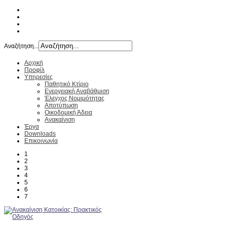
Αναζήτηση...
Αρχική
Προφίλ
Υπηρεσίες
Παθητικό Κτίριο
Ενεργειακή Αναβάθμιση
Έλεγχος Νομιμότητας
Αποτύπωση
Οικοδομική Άδεια
Ανακαίνιση
Έργα
Downloads
Επικοινωνία
1
2
3
4
5
6
7