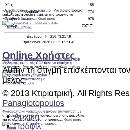
Χθες
155
«Αυτοθεραπευόμενο» τσιμέντο
Μία πρωτοποριακή
Τρέχουσα Εβδομάδα
774
επικάλυψη, η οποία επιτρέπει στο τσιμέντο να
«αυτοθεραπεύεται»,...
Read more
Τρέχων Μήνας
978
Σύνολο
707171
Διεύθυνση IP : 216.73.217.9
Ώρα Server: 2026-08-06 16:51:49
Online Χρήστες
Υποχρεωτικές οι πράσινες στέγες στην Κοπεγχάγη
Μηδαμινές εκπομπές CO2 θέλει να επιτύχει η
Αυτήν τη στιγμή επισκέπτονται το
Κοπεγχάγη μέχρι το 2025 και υποχρεώνει με νόμο...
Read more
μέλος
© 2013 Κτιριατρική, All Rights Re
Panagiotopoulos
Φωτοβολταϊκά γραφενίου φέρνουν επανάσταση με
Αρχική
αποδοτικότητα 60%
Το ιδανικό, μέχρι σήμερα, υλικό
για τα φωτοβολταϊκα είναι το πυρίτιο,...
Read more
Προφίλ