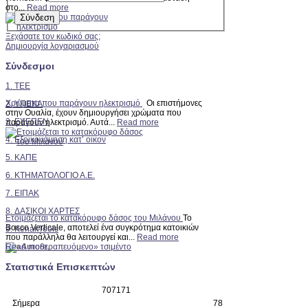
στο...
Read more
Ξεχάσατε τον κωδικό σας;
Δημιουργία λογαριασμού
Σύνδεσμοι
1. TEE
Χρώματα που παράγουν ηλεκτρισμό
Οι επιστήμονες
2.
ΥΠΕΚΑ
στην Ουαλία, έχουν δημιουργήσει χρώματα που
3. ΕΥΕΠΕΝ
παράγουν ηλεκτρισμό. Αυτά...
Read more
4. Εξοικονόμηση κατ’ οικον
5. ΚΑΠΕ
6. ΚΤΗΜΑΤΟΛΟΓΙΟ Α.Ε.
7. ΕΙΠΑΚ
8. ΔΑΣΙΚΟΙ ΧΑΡΤΕΣ
Ετοιμάζεται το κατακόρυφο δάσος του Μιλάνου
Το
Bosco Verticale, αποτελεί ένα συγκρότημα κατοικιών
9. KenakTools
που παράλληλα θα λειτουργεί και...
Read more
Read more..
Στατιστικά Επισκεπτών
7
0
7
1
7
1
Σήμερα
78