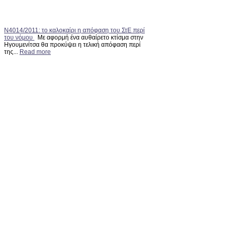
Ν4014/2011: το καλοκαίρι η απόφαση του ΣτΕ περί
του νόμου
Με αφορμή ένα αυθαίρετο κτίσμα στην
Ηγουμενίτσα θα προκύψει η τελική απόφαση περί
της...
Read more