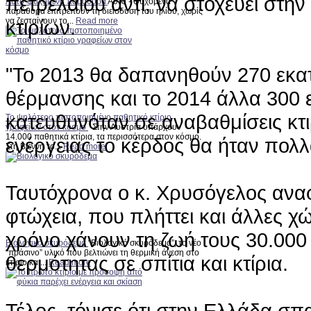
πετρελαίου αντί, να στοχεύει στη
Αυτο-ψυχόμενα παράθυρα
Αυτο - ψυχόμενα
παράθυρα επιτρέπουν τη διείσδυση του ηλίου, χωρίς
κτιρίων.
να ζεσταίνουν το...
Read more
"Το 2013 θα δαπανηθούν 270 εκα
θέρμανσης και το 2014 άλλα 300 
κατευθυνόταν σε αναβαθμίσεις κτι
Το ψηλότερο πιστοποιημένο παθητικό κτίριο
γραφείων στον κόσμο
Στην Αυστρία υπάρχουν
14.000 παθητικά κτίρια, τα περισσότερα στον κόσμο.
ενέργειας το κέρδος θα ήταν πολλ
Στη Βιέννη το...
Read more
Ταυτόχρονα ο κ. Χρυσόγελος ανα
φτώχεια, που πλήττει και άλλες χ
χρόνο χάνουν τη ζωή τους 30.000
Βιολογικό σκυρόδεμα
“Βιολογικό σκυρόδεμα”, το νέο
“πράσινο” υλικό που βελτιώνει τη θερμική άνεση στο
θερμότητας σε σπίτια και κτίρια.
κτίριο και...
Read more
Τέλος, τόνισε ότι στην Ελλάδα σπ