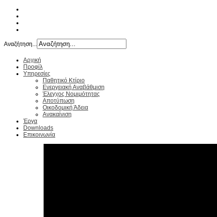
Αναζήτηση...
Αρχική
Προφίλ
Υπηρεσίες
Παθητικό Κτίριο
Ενεργειακή Αναβάθμιση
Έλεγχος Νομιμότητας
Αποτύπωση
Οικοδομική Άδεια
Ανακαίνιση
Έργα
Downloads
Επικοινωνία