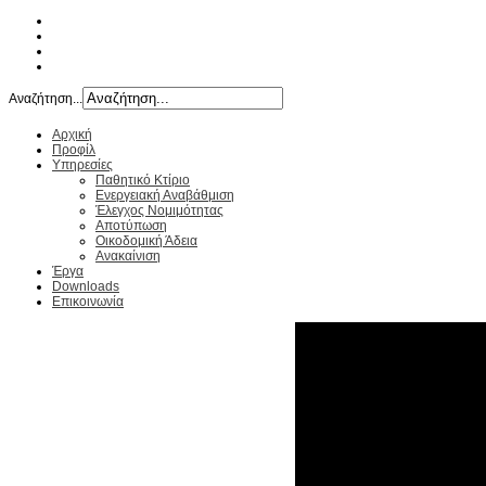
Αναζήτηση...
Αρχική
Προφίλ
Υπηρεσίες
Παθητικό Κτίριο
Ενεργειακή Αναβάθμιση
Έλεγχος Νομιμότητας
Αποτύπωση
Οικοδομική Άδεια
Ανακαίνιση
Έργα
Downloads
Επικοινωνία