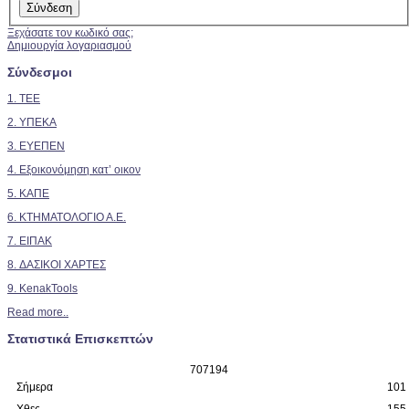
Ξεχάσατε τον κωδικό σας;
Δημιουργία λογαριασμού
Σύνδεσμοι
1. TEE
2.
ΥΠΕΚΑ
3. ΕΥΕΠΕΝ
4. Εξοικονόμηση κατ’ οικον
5. ΚΑΠΕ
6. ΚΤΗΜΑΤΟΛΟΓΙΟ Α.Ε.
7. ΕΙΠΑΚ
8. ΔΑΣΙΚΟΙ ΧΑΡΤΕΣ
9. KenakTools
Read more..
Στατιστικά Επισκεπτών
7
0
7
1
9
4
Σήμερα
101
Χθες
155