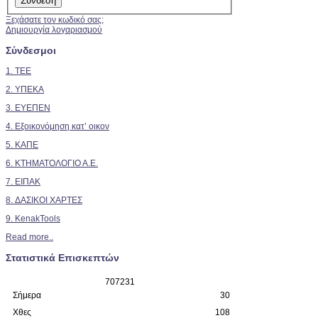
Ξεχάσατε τον κωδικό σας;
Δημιουργία λογαριασμού
Σύνδεσμοι
1. TEE
2.
ΥΠΕΚΑ
3. ΕΥΕΠΕΝ
4. Εξοικονόμηση κατ’ οικον
5. ΚΑΠΕ
6. ΚΤΗΜΑΤΟΛΟΓΙΟ Α.Ε.
7. ΕΙΠΑΚ
8. ΔΑΣΙΚΟΙ ΧΑΡΤΕΣ
9. KenakTools
Read more..
Στατιστικά Επισκεπτών
7
0
7
2
3
1
Σήμερα
30
Χθες
108