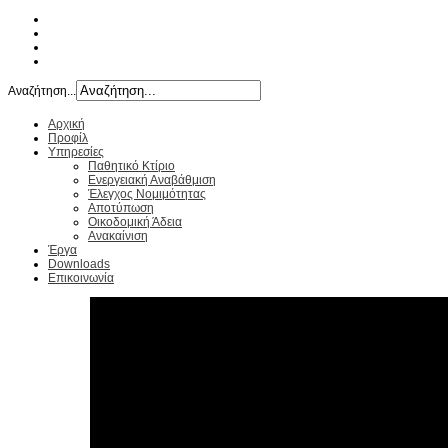
Αναζήτηση...
Αρχική
Προφίλ
Υπηρεσίες
Παθητικό Κτίριο
Ενεργειακή Αναβάθμιση
Έλεγχος Νομιμότητας
Αποτύπωση
Οικοδομική Άδεια
Ανακαίνιση
Έργα
Downloads
Επικοινωνία