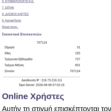
6. ΚΤΗΜΑΤΟΛΟΓΙΟ Α.Ε.
7. ΕΙΠΑΚ
8. ΔΑΣΙΚΟΙ ΧΑΡΤΕΣ
9. KenakTools
Read more..
Στατιστικά Επισκεπτών
7
0
7
1
2
4
Σήμερα
31
Χθες
155
Τρέχουσα Εβδομάδα
727
Τρέχων Μήνας
931
Σύνολο
707124
Διεύθυνση IP : 216.73.216.111
Ώρα Server: 2026-08-06 07:02:19
Online Χρήστες
Αυτήν τη στιγμή επισκέπτονται το