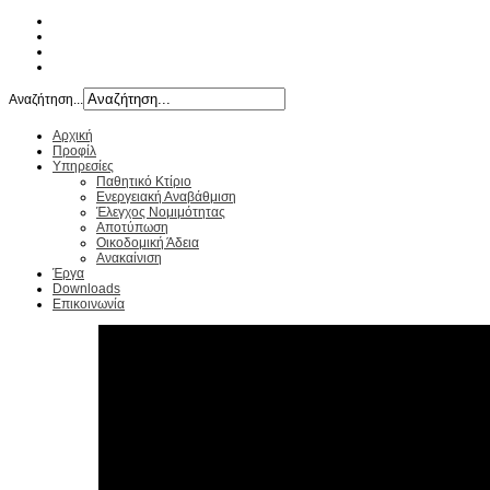
Αναζήτηση...
Αρχική
Προφίλ
Υπηρεσίες
Παθητικό Κτίριο
Ενεργειακή Αναβάθμιση
Έλεγχος Νομιμότητας
Αποτύπωση
Οικοδομική Άδεια
Ανακαίνιση
Έργα
Downloads
Επικοινωνία