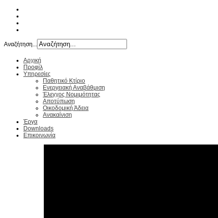
Αναζήτηση...
Αρχική
Προφίλ
Υπηρεσίες
Παθητικό Κτίριο
Ενεργειακή Αναβάθμιση
Έλεγχος Νομιμότητας
Αποτύπωση
Οικοδομική Άδεια
Ανακαίνιση
Έργα
Downloads
Επικοινωνία