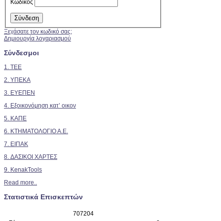
Κωδικός
Ξεχάσατε τον κωδικό σας;
Δημιουργία λογαριασμού
Σύνδεσμοι
1. TEE
2.
ΥΠΕΚΑ
3. ΕΥΕΠΕΝ
4. Εξοικονόμηση κατ’ οικον
5. ΚΑΠΕ
6. ΚΤΗΜΑΤΟΛΟΓΙΟ Α.Ε.
7. ΕΙΠΑΚ
8. ΔΑΣΙΚΟΙ ΧΑΡΤΕΣ
9. KenakTools
Read more..
Στατιστικά Επισκεπτών
7
0
7
2
0
4