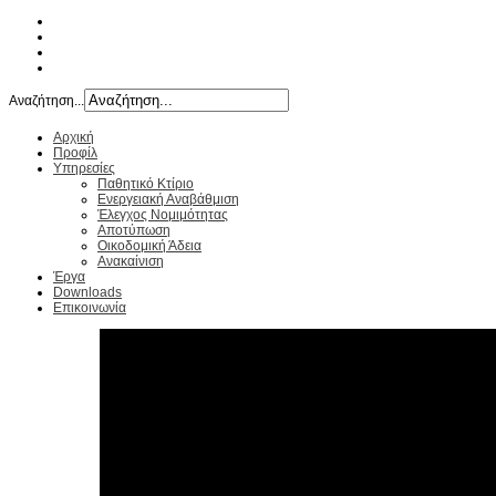
Αναζήτηση...
Αρχική
Προφίλ
Υπηρεσίες
Παθητικό Κτίριο
Ενεργειακή Αναβάθμιση
Έλεγχος Νομιμότητας
Αποτύπωση
Οικοδομική Άδεια
Ανακαίνιση
Έργα
Downloads
Επικοινωνία