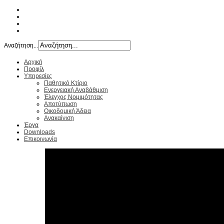
Αναζήτηση...
Αρχική
Προφίλ
Υπηρεσίες
Παθητικό Κτίριο
Ενεργειακή Αναβάθμιση
Έλεγχος Νομιμότητας
Αποτύπωση
Οικοδομική Άδεια
Ανακαίνιση
Έργα
Downloads
Επικοινωνία