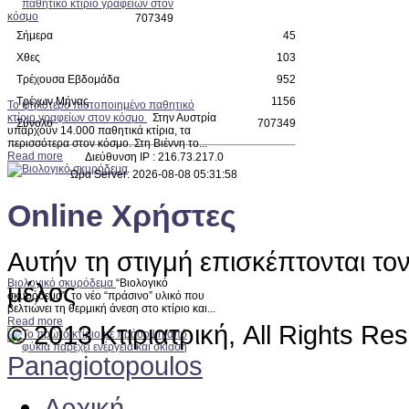
7
0
7
3
4
9
Σήμερα
45
Χθες
103
Τρέχουσα Εβδομάδα
952
Τρέχων Μήνας
1156
Το ψηλότερο πιστοποιημένο παθητικό
κτίριο γραφείων στον κόσμο
Στην Αυστρία
Σύνολο
707349
υπάρχουν 14.000 παθητικά κτίρια, τα
περισσότερα στον κόσμο. Στη Βιέννη το...
Read more
Διεύθυνση IP : 216.73.217.0
Ώρα Server: 2026-08-08 05:31:58
Online Χρήστες
Αυτήν τη στιγμή επισκέπτονται το
Βιολογικό σκυρόδεμα
“Βιολογικό
μέλος
σκυρόδεμα”, το νέο “πράσινο” υλικό που
βελτιώνει τη θερμική άνεση στο κτίριο και...
Read more
© 2013 Κτιριατρική, All Rights Re
Panagiotopoulos
Αρχική