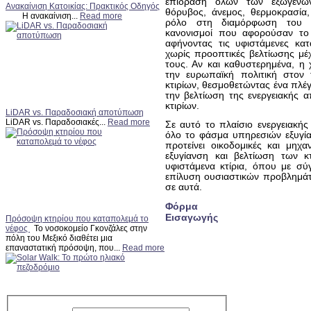
επίδραση όλων των εξωγενών
Ανακαίνιση Κατοικίας: Πρακτικός Οδηγός
θόρυβος, άνεμος, θερμοκρασία, 
Η ανακαίνιση...
Read more
ρόλο στη διαμόρφωση του ε
κανονισμοί που αφορούσαν το 
αφήνοντας τις υφιστάμενες κατ
χωρίς προοπτικές βελτίωσης μέ
τους. Αν και καθυστερημένα, η
την ευρωπαϊκή πολιτική στον 
κτιρίων, θεσμοθετώντας ένα πλέγ
την βελτίωση της ενεργειακής 
κτιρίων.
LiDAR vs. Παραδοσιακή αποτύπωση
LiDAR vs. Παραδοσιακές...
Read more
Σε αυτό το πλαίσιο ενεργειακής
όλο το φάσμα υπηρεσιών εξυγία
προτείνει οικοδομικές και μηχ
εξυγίανση και βελτίωση των κτ
υφιστάμενα κτίρια, όπου με σύγ
επίλυση ουσιαστικών προβλημάτ
σε αυτά.
Φόρμα
Εισαγωγής
Πρόσοψη κτηρίου που καταπολεμά το
νέφος
Το νοσοκομείο Γκονζάλες στην
πόλη του Μεξικό διαθέτει μια
επαναστατική πρόσοψη, που...
Read more