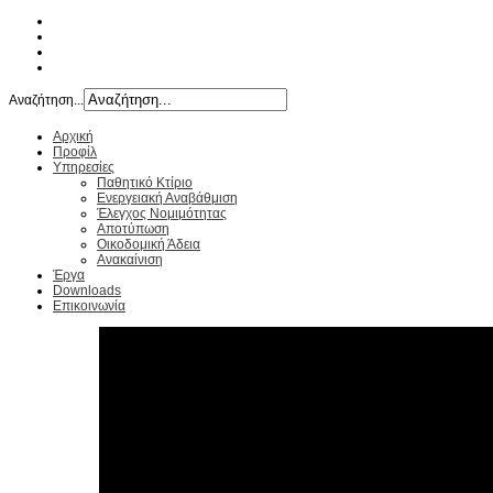
Αναζήτηση...
Αρχική
Προφίλ
Υπηρεσίες
Παθητικό Κτίριο
Ενεργειακή Αναβάθμιση
Έλεγχος Νομιμότητας
Αποτύπωση
Οικοδομική Άδεια
Ανακαίνιση
Έργα
Downloads
Επικοινωνία