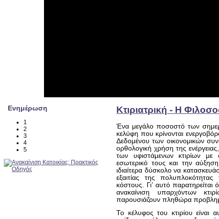
Ενημέρωση
Κτιριατρική - Η Φιλοσ
1
Ένα μεγάλο ποσοστό των σημερι
2
κελύφη που κρίνονται ενεργοβόρ
3
Δεδομένου των οικονομικών συν
4
ορθολογική χρήση της ενέργειας
5
των υφιστάμενων κτιρίων με 
εσωτερικό τους και την αύξηση
ιδιαίτερα δύσκολο να κατασκευάσ
εξαιτίας της πολυπλοκότητας 
κόστους. Γι’ αυτό παρατηρείται
ανακαίνιση υπαρχόντων κτι
παρουσιάζουν πληθώρα προβλη
Το κέλυφος του κτιρίου είναι α