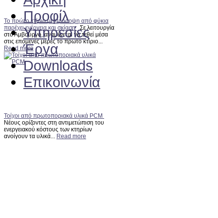
Προφίλ
Το πρώτο κτίριο με πρόσοψη από φύκια
Υπηρεσίες
παρέχει ενέργεια και σκίαση
Σε λειτουργία
στο Αμβούργο, αναμένεται να τεθεί μέσα
στις επόμενες μέρες το πρώτο κτίριο...
Έργα
Read more
Downloads
Επικοινωνία
Τοίχοι από πρωτοποριακά υλικά PCM
Νέους ορίζοντες στη αντιμετώπιση του
ενεργειακού κόστους των κτηρίων
ανοίγουν τα υλικά...
Read more