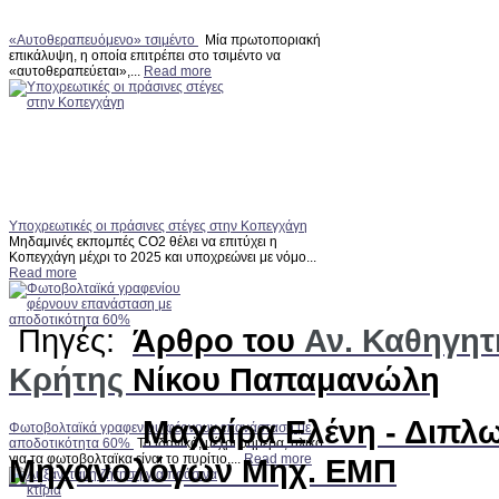
«Αυτοθεραπευόμενο» τσιμέντο
Μία πρωτοποριακή
επικάλυψη, η οποία επιτρέπει στο τσιμέντο να
«αυτοθεραπεύεται»,...
Read more
Υποχρεωτικές οι πράσινες στέγες στην Κοπεγχάγη
Μηδαμινές εκπομπές CO2 θέλει να επιτύχει η
Κοπεγχάγη μέχρι το 2025 και υποχρεώνει με νόμο...
Read more
Πηγές:
Άρθρο του
Αν. Καθηγητ
Κρήτης
Νίκου Παπαμανώλη
Μαχαίρα Ελένη - Διπλ
Φωτοβολταϊκά γραφενίου φέρνουν επανάσταση με
αποδοτικότητα 60%
Το ιδανικό, μέχρι σήμερα, υλικό
για τα φωτοβολταϊκα είναι το πυρίτιο,...
Read more
Μηχανολόγων Μηχ. ΕΜΠ