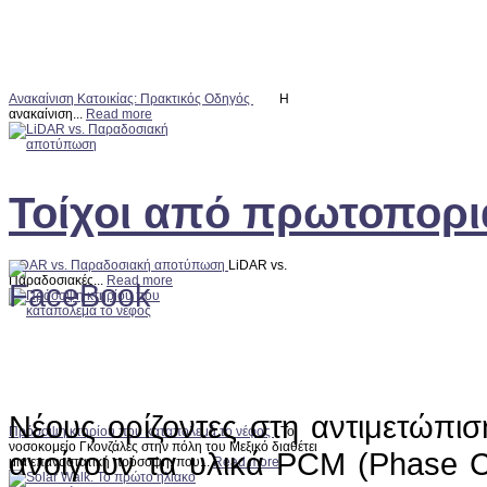
Ανακαίνιση Κατοικίας: Πρακτικός Οδηγός
Η
ανακαίνιση...
Read more
Τοίχοι από πρωτοπορι
LiDAR vs. Παραδοσιακή αποτύπωση
LiDAR vs.
Παραδοσιακές...
Read more
Νέους ορίζοντες στη αντιμετώπισ
Πρόσοψη κτηρίου που καταπολεμά το νέφος
Το
νοσοκομείο Γκονζάλες στην πόλη του Μεξικό διαθέτει
ανοίγουν τα υλικά PCM (Phase C
μια επαναστατική πρόσοψη, που...
Read more