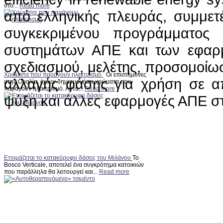
στο...
Read more
από ελληνικής πλευράς, συμμετέ
συγκεκριμένου προγράμματος 
συστημάτων ΑΠΕ και των εφα
σχεδιασμού, μελέτης, προσομοίωσ
Χρώματα που παράγουν ηλεκτρισμό
Οι επιστήμονες
αλλαγής φάσης για χρήση σε α
στην Ουαλία, έχουν δημιουργήσει χρώματα που
παράγουν ηλεκτρισμό. Αυτά...
Read more
ψύξη και άλλες εφαρμογές ΑΠΕ στα
Ετοιμάζεται το κατακόρυφο δάσος του Μιλάνου
Το
Bosco Verticale, αποτελεί ένα συγκρότημα κατοικιών
που παράλληλα θα λειτουργεί και...
Read more