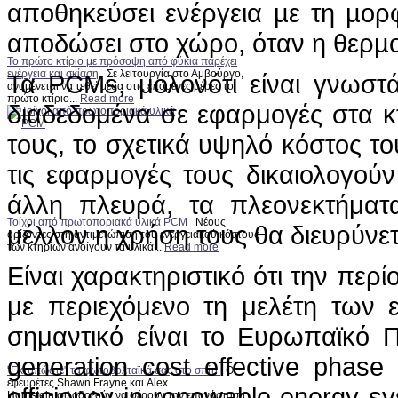
αποθηκεύσει ενέργεια µε τη µορ
αποδώσει στο χώρο, όταν η θερµο
Το πρώτο κτίριο με πρόσοψη από φύκια παρέχει
ενέργεια και σκίαση
Σε λειτουργία στο Αμβούργο,
Τα PCMs, μολονότι είναι γνωστά
αναμένεται να τεθεί μέσα στις επόμενες μέρες το
πρώτο κτίριο...
Read more
διαδεδομένα σε εφαρμογές στα κτ
τους, το σχετικά υψηλό κόστος τ
τις εφαρμογές τους δικαιολογούν
άλλη πλευρά, τα πλεονεκτήματ
Τοίχοι από πρωτοποριακά υλικά PCM
Νέους
μέλλον η χρήση τους θα διευρύνετ
ορίζοντες στη αντιμετώπιση του ενεργειακού κόστους
των κτηρίων ανοίγουν τα υλικά...
Read more
Είναι χαρακτηριστικό ότι την πε
με περιεχόμενο τη μελέτη των
σημαντικό είναι το Ευρωπαϊκό
generation cost effective phase
"Εκτυπώστε" τα φωτοβολταϊκά σας στο σπίτι
Οι
εφευρέτες Shawn Frayne και Alex
efficiency in renewable energy 
Hornstein φιλοδοξούν να φέρουν την επανάσταση