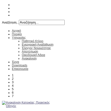
Αναζήτηση...
Αρχική
Προφίλ
Υπηρεσίες
Παθητικό Κτίριο
Ενεργειακή Αναβάθμιση
Έλεγχος Νομιμότητας
Αποτύπωση
Οικοδομική Άδεια
Ανακαίνιση
Έργα
Downloads
Επικοινωνία
1
2
3
4
5
6
7