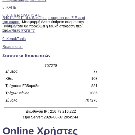
5. ΚΑΠΕ
6. ΚΤΗΜΑΤΟΛΟΓΙΟ Α.Ε.
Ν4014/2011: το καλοκαίρι η απόφαση του ΣτΕ περί
του νόμου
Με αφορμή ένα αυθαίρετο κτίσμα στην
7. ΕΙΠΑΚ
Ηγουμενίτσα θα προκύψει η τελική απόφαση περί
της...
Read more
8. ΔΑΣΙΚΟΙ ΧΑΡΤΕΣ
9. KenakTools
Read more..
Στατιστικά Επισκεπτών
7
0
7
2
7
8
Σήμερα
77
Χθες
108
Τρέχουσα Εβδομάδα
881
Τρέχων Μήνας
1085
Σύνολο
707278
Διεύθυνση IP : 216.73.216.222
Ώρα Server: 2026-08-07 20:45:44
Online Χρήστες